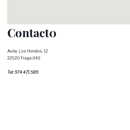
a
Contact0
c
Avda. Los Hondos, 12
22520 Fraga (HU)
Tel: 974 471 589
t